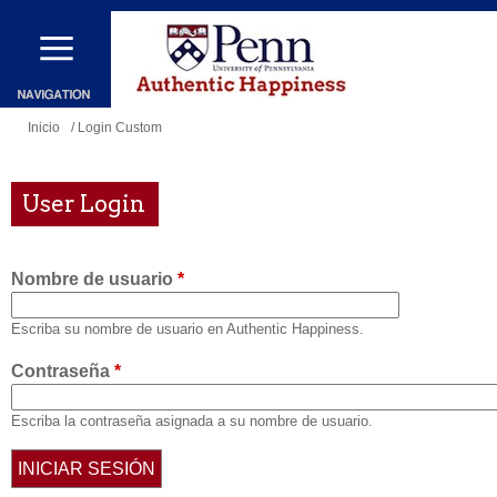
Pasar
al
contenido
principal
Se
Inicio
/ Login Custom
encuentra
usted
User Login
aquí
Nombre de usuario
*
Escriba su nombre de usuario en Authentic Happiness.
Contraseña
*
Escriba la contraseña asignada a su nombre de usuario.