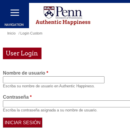
Pasar
al
contenido
principal
Se
Inicio
/ Login Custom
encuentra
usted
User Login
aquí
Nombre de usuario
*
Escriba su nombre de usuario en Authentic Happiness.
Contraseña
*
Escriba la contraseña asignada a su nombre de usuario.