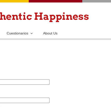
Pasar
al
contenido
principal
Cuestionarios
About Us
.