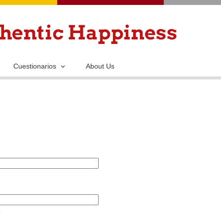
Pasar
al
contenido
principal
Cuestionarios
About Us
.