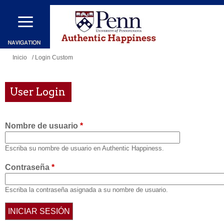
Pasar
al
contenido
principal
Se
Inicio
/ Login Custom
encuentra
usted
User Login
aquí
Nombre de usuario
*
Escriba su nombre de usuario en Authentic Happiness.
Contraseña
*
Escriba la contraseña asignada a su nombre de usuario.