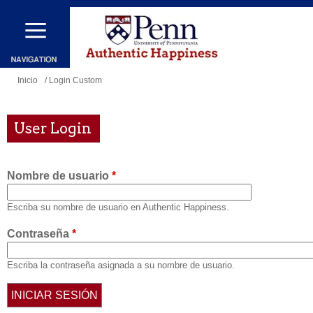
Pasar
al
contenido
principal
Se
Inicio
/ Login Custom
encuentra
usted
User Login
aquí
Nombre de usuario
*
Escriba su nombre de usuario en Authentic Happiness.
Contraseña
*
Escriba la contraseña asignada a su nombre de usuario.