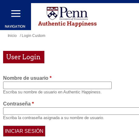
Pasar
al
contenido
principal
Se
Inicio
/ Login Custom
encuentra
usted
User Login
aquí
Nombre de usuario
*
Escriba su nombre de usuario en Authentic Happiness.
Contraseña
*
Escriba la contraseña asignada a su nombre de usuario.