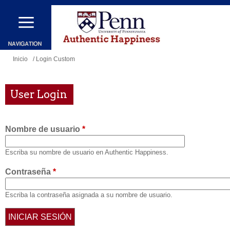
Pasar
al
contenido
principal
Se
Inicio
/ Login Custom
encuentra
usted
User Login
aquí
Nombre de usuario
*
Escriba su nombre de usuario en Authentic Happiness.
Contraseña
*
Escriba la contraseña asignada a su nombre de usuario.