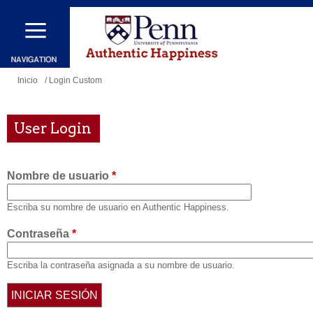
Pasar
al
contenido
principal
Se
Inicio
/ Login Custom
encuentra
usted
User Login
aquí
Nombre de usuario
*
Escriba su nombre de usuario en Authentic Happiness.
Contraseña
*
Escriba la contraseña asignada a su nombre de usuario.