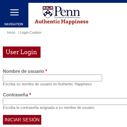
Pasar
al
contenido
principal
Se
Inicio
/ Login Custom
encuentra
usted
User Login
aquí
Nombre de usuario
*
Escriba su nombre de usuario en Authentic Happiness.
Contraseña
*
Escriba la contraseña asignada a su nombre de usuario.