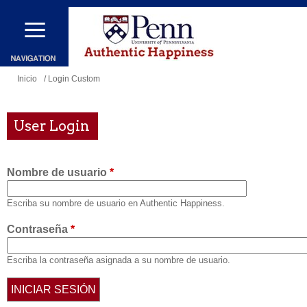
Pasar
al
contenido
principal
Se
Inicio
/ Login Custom
encuentra
usted
User Login
aquí
Nombre de usuario
*
Escriba su nombre de usuario en Authentic Happiness.
Contraseña
*
Escriba la contraseña asignada a su nombre de usuario.