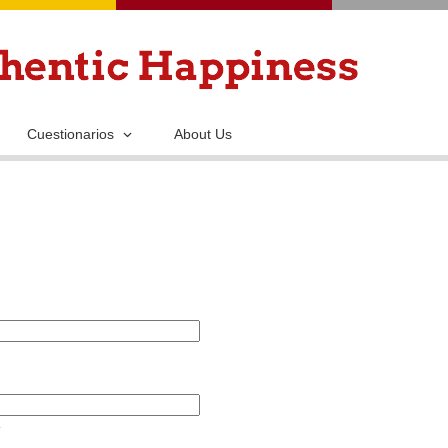
Pasar
al
contenido
principal
Cuestionarios
About Us
.