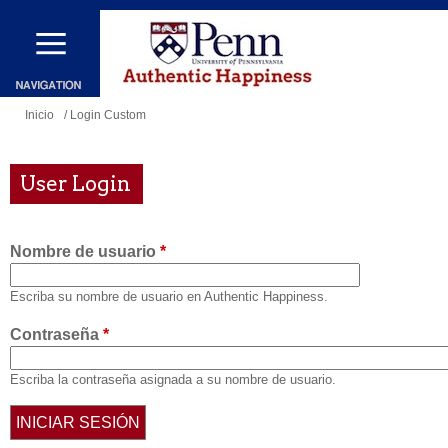
Pasar
al
contenido
principal
Se
Inicio
/ Login Custom
encuentra
usted
User Login
aquí
Nombre de usuario
*
Escriba su nombre de usuario en Authentic Happiness.
Contraseña
*
Escriba la contraseña asignada a su nombre de usuario.