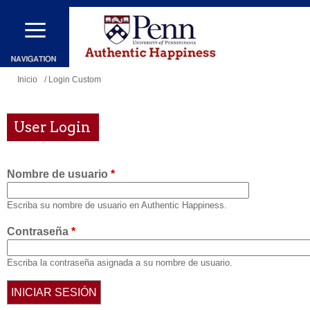
Pasar
al
contenido
principal
Se
Inicio
/ Login Custom
encuentra
usted
User Login
aquí
Nombre de usuario
*
Escriba su nombre de usuario en Authentic Happiness.
Contraseña
*
Escriba la contraseña asignada a su nombre de usuario.