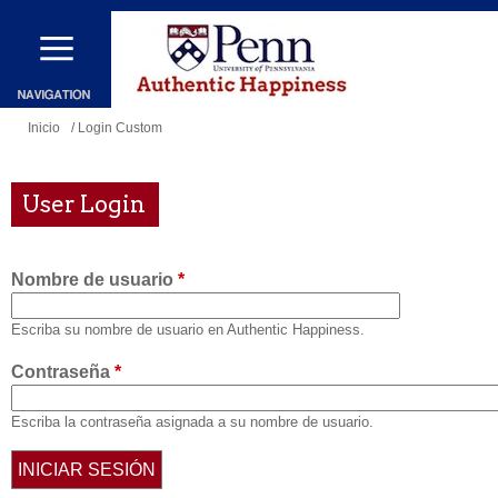
Pasar
al
contenido
principal
Se
Inicio
/ Login Custom
encuentra
usted
User Login
aquí
Nombre de usuario
*
Escriba su nombre de usuario en Authentic Happiness.
Contraseña
*
Escriba la contraseña asignada a su nombre de usuario.