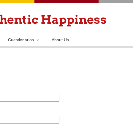
Pasar
al
contenido
principal
Cuestionarios
About Us
.