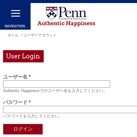
メ
イ
ン
コ
現
ホーム
/ ユーザーアカウント
ン
在
テ
地
User Login
ン
ツ
ユーザー名
*
に
移
Authentic Happinessでのユーザー名を入力してください。
動
パスワード
*
パスワードを入力してください。