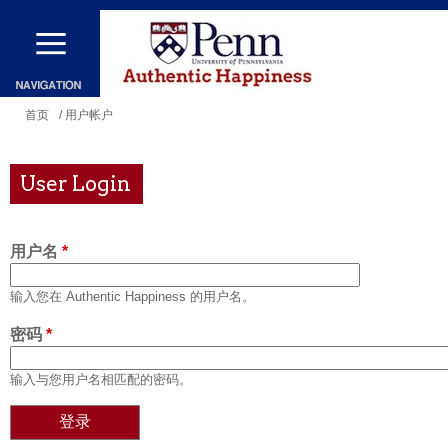
跳
转
到
主
你
首页
/ 用户帐户
要
在
内
这
User Login
容
里
用户名
*
输入您在 Authentic Happiness 的用户名。
密码
*
输入与您用户名相匹配的密码。