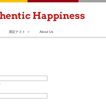
メ
イ
ン
コ
ン
測定テスト
About Us
テ
ン
ツ
に
移
動
い。