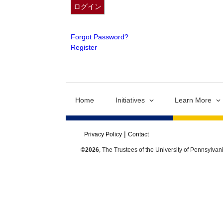
Forgot Password?
Register
Home
Initiatives
Learn More
Privacy Policy
Contact
©2026
, The Trustees of the University of Pennsylvan