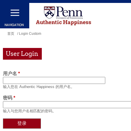
跳
转
到
主
你
首页
/ Login Custom
要
在
内
这
User Login
容
里
用户名
*
输入您在 Authentic Happiness 的用户名。
密码
*
输入与您用户名相匹配的密码。