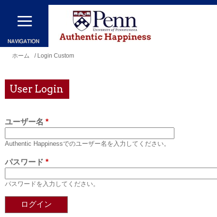
メ
イ
ン
コ
現
ホーム
/ Login Custom
ン
在
テ
地
User Login
ン
ツ
ユーザー名
*
に
移
Authentic Happinessでのユーザー名を入力してください。
動
パスワード
*
パスワードを入力してください。