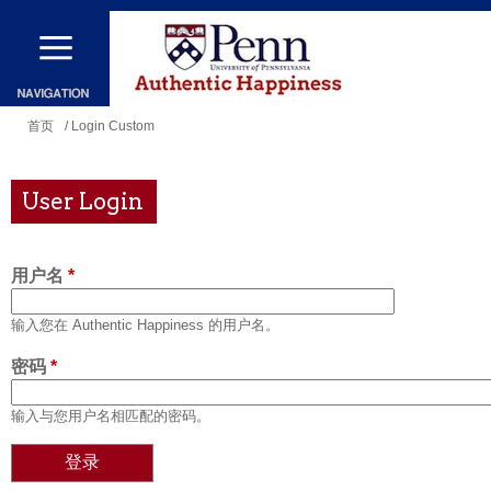
跳
转
到
主
你
首页
/ Login Custom
要
在
内
这
User Login
容
里
用户名
*
输入您在 Authentic Happiness 的用户名。
密码
*
输入与您用户名相匹配的密码。