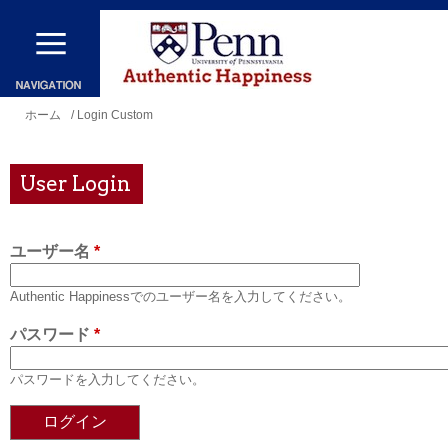
メ
イ
ン
コ
現
ホーム
/ Login Custom
ン
在
テ
地
User Login
ン
ツ
ユーザー名
*
に
移
Authentic Happinessでのユーザー名を入力してください。
動
パスワード
*
パスワードを入力してください。