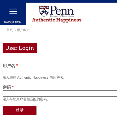
跳
转
到
主
你
首页
/ 用户帐户
要
在
内
这
User Login
容
里
用户名
*
输入您在 Authentic Happiness 的用户名。
密码
*
输入与您用户名相匹配的密码。