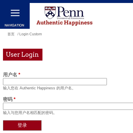
跳
转
到
主
你
首页
/ Login Custom
要
在
内
这
User Login
容
里
用户名
*
输入您在 Authentic Happiness 的用户名。
密码
*
输入与您用户名相匹配的密码。