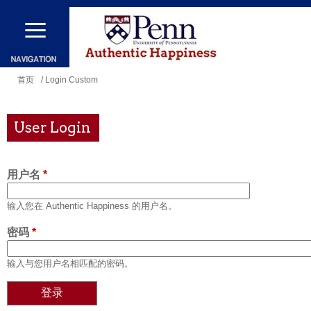
跳
转
到
主
你
首页
/ Login Custom
要
在
内
这
User Login
容
里
用户名
*
输入您在 Authentic Happiness 的用户名。
密码
*
输入与您用户名相匹配的密码。