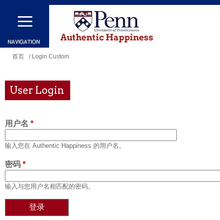
跳
转
到
主
你
首页
/ Login Custom
要
在
内
这
User Login
容
里
用户名
*
输入您在 Authentic Happiness 的用户名。
密码
*
输入与您用户名相匹配的密码。