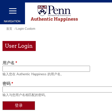
跳
转
到
主
你
首页
/ Login Custom
要
在
内
这
User Login
容
里
用户名
*
输入您在 Authentic Happiness 的用户名。
密码
*
输入与您用户名相匹配的密码。