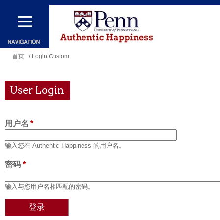
跳
转
到
主
你
首页
/ Login Custom
要
在
内
这
User Login
容
里
用户名
*
输入您在 Authentic Happiness 的用户名。
密码
*
输入与您用户名相匹配的密码。