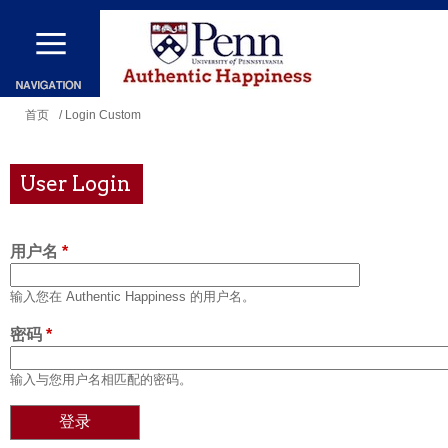
跳
转
到
主
你
首页
/ Login Custom
要
在
内
这
User Login
容
里
用户名
*
输入您在 Authentic Happiness 的用户名。
密码
*
输入与您用户名相匹配的密码。