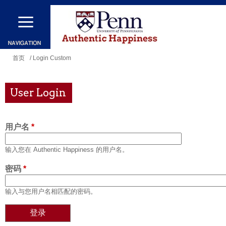
跳
转
到
主
你
首页
/ Login Custom
要
在
内
这
User Login
容
里
用户名
*
输入您在 Authentic Happiness 的用户名。
密码
*
输入与您用户名相匹配的密码。