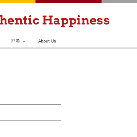
移
至
主
內
容
問卷
About Us