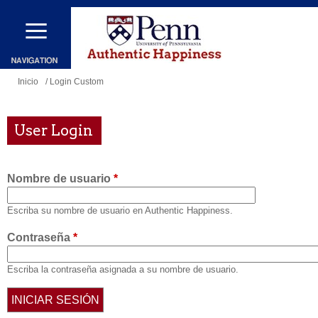
Pasar
al
contenido
principal
Se
Inicio
/ Login Custom
encuentra
usted
User Login
aquí
Nombre de usuario
*
Escriba su nombre de usuario en Authentic Happiness.
Contraseña
*
Escriba la contraseña asignada a su nombre de usuario.