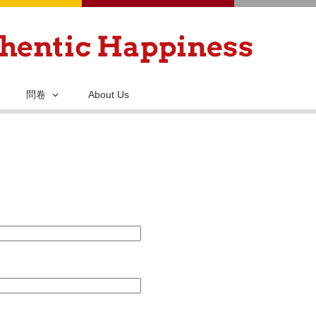
移
至
主
內
容
問卷
About Us