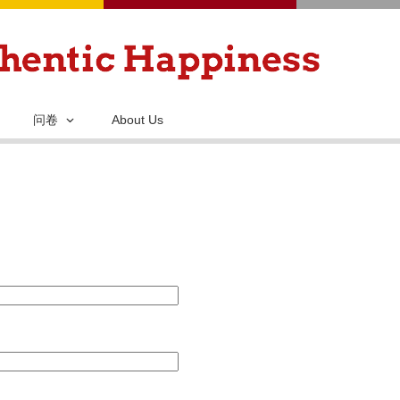
跳
转
到
主
要
问卷
About Us
内
容