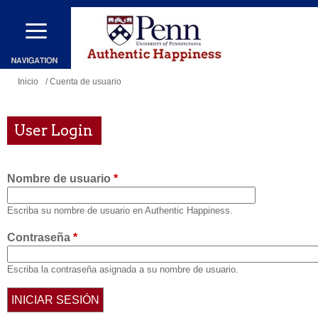
Pasar
al
contenido
principal
Se
Inicio
/ Cuenta de usuario
encuentra
usted
User Login
aquí
Nombre de usuario
*
Escriba su nombre de usuario en Authentic Happiness.
Contraseña
*
Escriba la contraseña asignada a su nombre de usuario.