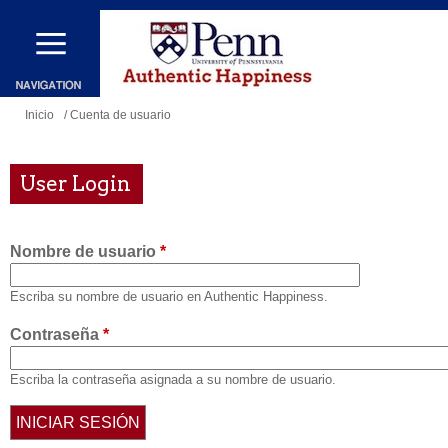
Pasar
al
contenido
principal
Se
Inicio
/ Cuenta de usuario
encuentra
usted
User Login
aquí
Nombre de usuario
*
Escriba su nombre de usuario en Authentic Happiness.
Contraseña
*
Escriba la contraseña asignada a su nombre de usuario.