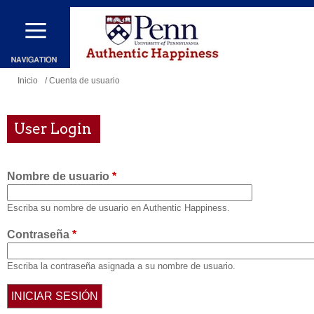
Pasar
al
contenido
principal
Se
Inicio
/ Cuenta de usuario
encuentra
usted
User Login
aquí
Nombre de usuario
*
Escriba su nombre de usuario en Authentic Happiness.
Contraseña
*
Escriba la contraseña asignada a su nombre de usuario.