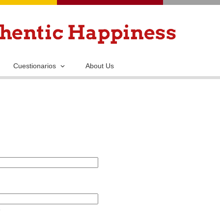
Pasar
al
contenido
principal
Cuestionarios
About Us
.