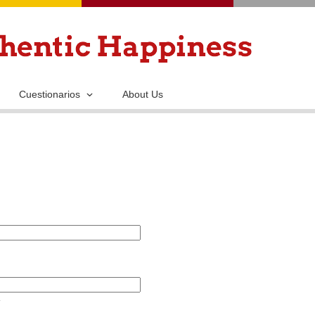
Pasar
al
contenido
principal
Cuestionarios
About Us
.