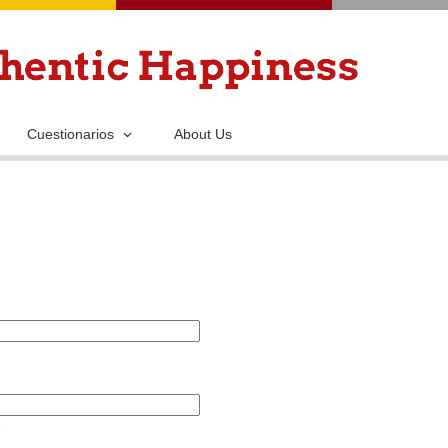
Pasar
al
contenido
principal
Cuestionarios
About Us
.