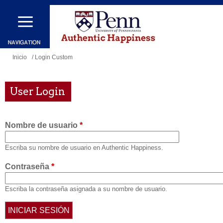
Pasar
al
contenido
principal
Se
Inicio
/ Login Custom
encuentra
usted
User Login
aquí
Nombre de usuario
*
Escriba su nombre de usuario en Authentic Happiness.
Contraseña
*
Escriba la contraseña asignada a su nombre de usuario.