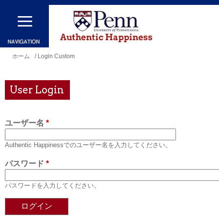
メ
イ
ン
コ
現
ホーム
/ Login Custom
ン
在
テ
地
User Login
ン
ツ
ユーザー名
*
に
移
Authentic Happinessでのユーザー名を入力してください。
動
パスワード
*
パスワードを入力してください。