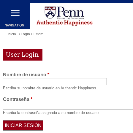
Pasar
al
contenido
principal
Se
Inicio
/ Login Custom
encuentra
usted
User Login
aquí
Nombre de usuario
*
Escriba su nombre de usuario en Authentic Happiness.
Contraseña
*
Escriba la contraseña asignada a su nombre de usuario.