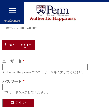
メ
イ
ン
コ
現
ホーム
/ Login Custom
ン
在
テ
地
User Login
ン
ツ
ユーザー名
*
に
移
Authentic Happinessでのユーザー名を入力してください。
動
パスワード
*
パスワードを入力してください。