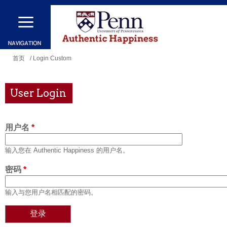
跳
转
到
主
你
首页
/ Login Custom
要
在
内
这
User Login
容
里
用户名
*
输入您在 Authentic Happiness 的用户名。
密码
*
输入与您用户名相匹配的密码。