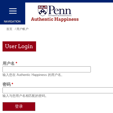
跳
转
到
主
你
首页
/ 用户帐户
要
在
内
这
User Login
容
里
用户名
*
输入您在 Authentic Happiness 的用户名。
密码
*
输入与您用户名相匹配的密码。