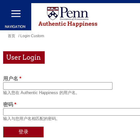
跳
转
到
主
你
首页
/ Login Custom
要
在
内
这
User Login
容
里
用户名
*
输入您在 Authentic Happiness 的用户名。
密码
*
输入与您用户名相匹配的密码。