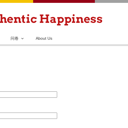
跳
转
到
主
要
问卷
About Us
内
容