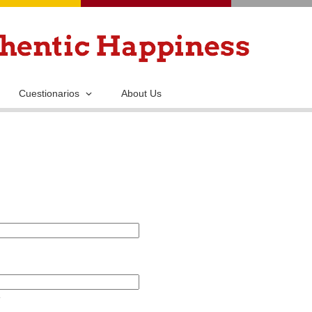
Pasar
al
contenido
principal
Cuestionarios
About Us
.